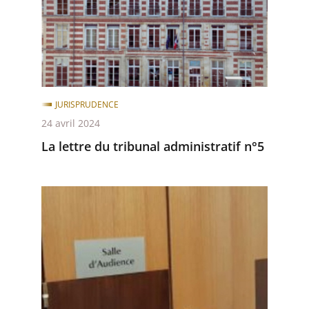
après
avant
administratif
n°5
JURISPRUDENCE
24 avril 2024
La lettre du tribunal administratif n°5
La
lettre
du
tribunal
administratif
n°