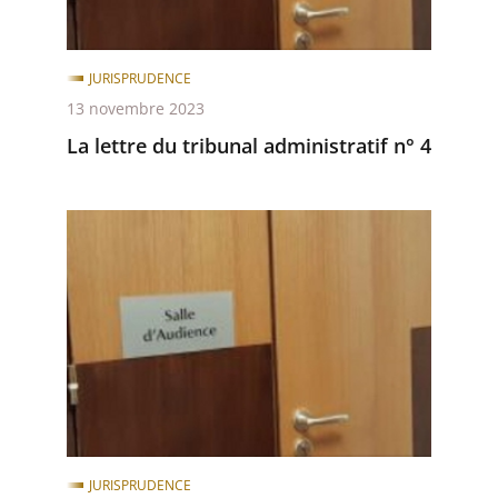
4
JURISPRUDENCE
13 novembre 2023
La lettre du tribunal administratif n° 4
La
lettre
du
tribunal
administratif
n°
3
JURISPRUDENCE