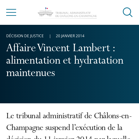
Ouvrir
Menu
la
modal
DÉCISION DE JUSTICE
20 JANVIER 2014
de
reche
Affaire Vincent Lambert :
alimentation et hydratation
maintenues
Le tribunal administratif de Châlons-en-
Champagne suspend l’exécution de la