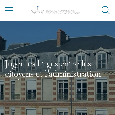
Ouvrir
Menu
la
Accueil
modal
de
reche
Juger les litiges entre les
citoyens et l'administration