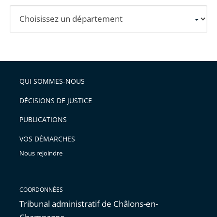
Sélectionnez
un
département
pour
obtenir
les
QUI SOMMES-NOUS
informations
DÉCISIONS DE JUSTICE
détaillées.
PUBLICATIONS
VOS DÉMARCHES
Nous rejoindre
COORDONNÉES
Tribunal administratif de Châlons-en-