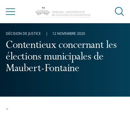
Ouvrir
Menu
la
modal
DÉCISION DE JUSTICE
12 NOVEMBRE 2020
de
reche
Contentieux concernant les
élections municipales de
Maubert-Fontaine
-