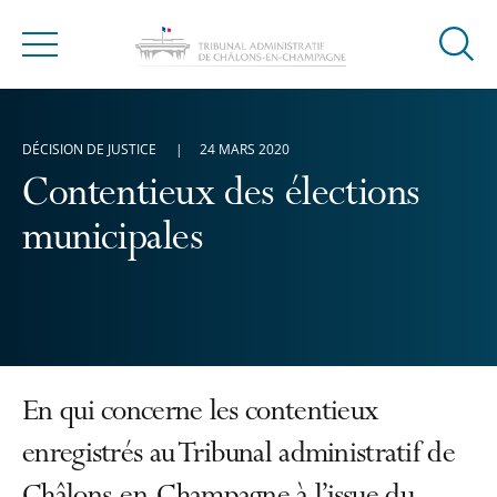
Ouvrir
Menu
la
modal
de
DÉCISION DE JUSTICE
24 MARS 2020
reche
Contentieux des élections
municipales
En qui concerne les contentieux
enregistrés au Tribunal administratif de