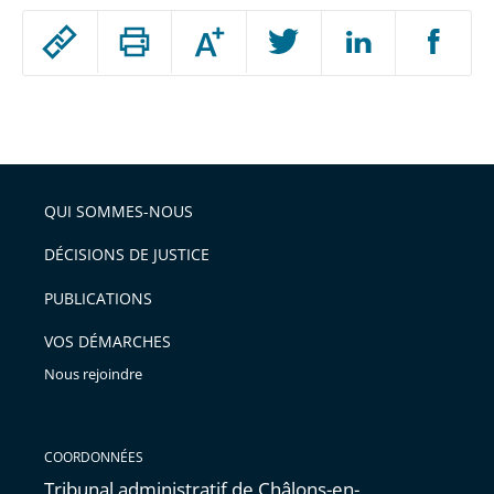
Passer
Augmenter
le
ou
réduire
partage
Passer
la
taille
de
le
de
la
l'article
partage
police
pour
de
arriver
QUI SOMMES-NOUS
l'article
après
pour
DÉCISIONS DE JUSTICE
arriver
PUBLICATIONS
avant
VOS DÉMARCHES
Nous rejoindre
COORDONNÉES
Tribunal administratif de Châlons-en-