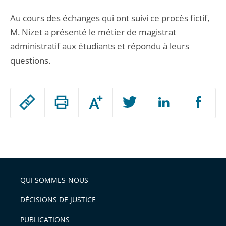
Au cours des échanges qui ont suivi ce procès fictif,
M. Nizet a présenté le métier de magistrat
administratif aux étudiants et répondu à leurs
questions.
Passer
Augmenter
le
ou
réduire
partage
Passer
la
taille
de
le
de
la
l'article
partage
police
pour
de
arriver
QUI SOMMES-NOUS
l'article
après
pour
DÉCISIONS DE JUSTICE
arriver
PUBLICATIONS
avant