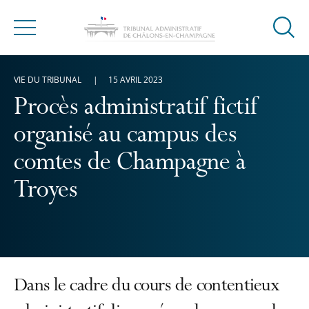
Ouvrir
Menu
la
modal
VIE DU TRIBUNAL
15 AVRIL 2023
de
reche
Procès administratif fictif
organisé au campus des
comtes de Champagne à
Troyes
Dans le cadre du cours de contentieux