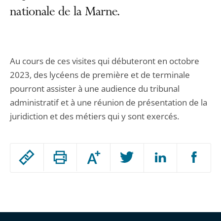
nationale de la Marne.
Au cours de ces visites qui débuteront en octobre
2023, des lycéens de première et de terminale
pourront assister à une audience du tribunal
administratif et à une réunion de présentation de la
juridiction et des métiers qui y sont exercés.
Passer
Augmenter
le
ou
réduire
partage
Passer
la
taille
de
le
de
la
l'article
partage
police
pour
de