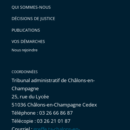
arriver
QUI SOMMES-NOUS
l'article
après
pour
DÉCISIONS DE JUSTICE
arriver
PUBLICATIONS
avant
VOS DÉMARCHES
Nous rejoindre
COORDONNÉES
Tribunal administratif de Châlons-en-
Champagne
25, rue du Lycée
51036 Châlons-en-Champagne Cedex
Téléphone : 03 26 66 86 87
Télécopie : 03 26 21 01 87
Courriel :
greffe.ta-chalons-en-