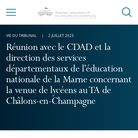
Ouvrir
Menu
la
modal
VIE DU TRIBUNAL
2 JUILLET 2023
de
reche
Réunion avec le CDAD et la
direction des services
départementaux de l’éducation
nationale de la Marne concernant
la venue de lycéens au TA de
Châlons-en-Champagne