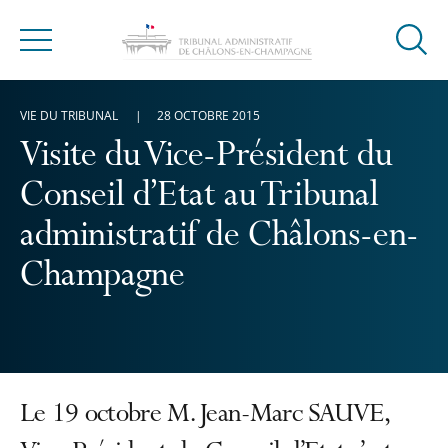
Ouvrir
Menu
la
modal
VIE DU TRIBUNAL
28 OCTOBRE 2015
de
reche
Visite du Vice-Président du
Conseil d’Etat au Tribunal
administratif de Châlons-en-
Champagne
Le 19 octobre M. Jean-Marc SAUVE,